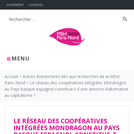
Skip
newsletter
contacts
to
content
search
Search
for:
MENU
Accueil
>
Autres évènements liés aux recherches de la MSH
Paris Nord
>
Le réseau des coopératives intégrées Mondragon
au Pays basque espagnol constitue-t-il une amorce d’alternative
au capitalisme ?
LE RÉSEAU DES COOPÉRATIVES
INTÉGRÉES MONDRAGON AU PAYS