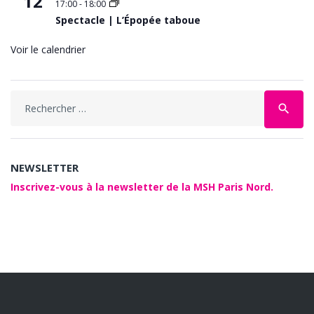
12
17:00
-
18:00
Spectacle | L’Épopée taboue
Voir le calendrier
Search
search
for:
NEWSLETTER
Inscrivez-vous à la newsletter de la MSH Paris Nord.