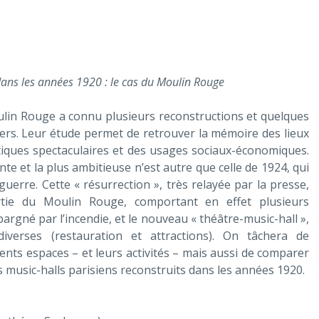
dans les années 1920 : le cas du Moulin Rouge
lin Rouge a connu plusieurs reconstructions et quelques
rs. Leur étude permet de retrouver la mémoire des lieux
tiques spectaculaires et des usages sociaux-économiques.
te et la plus ambitieuse n’est autre que celle de 1924, qui
 guerre. Cette « résurrection », très relayée par la presse,
tie du Moulin Rouge, comportant en effet plusieurs
pargné par l’incendie, et le nouveau « théâtre-music-hall »,
s diverses (restauration et attractions). On tâchera de
rents espaces – et leurs activités – mais aussi de comparer
 music-halls parisiens reconstruits dans les années 1920.