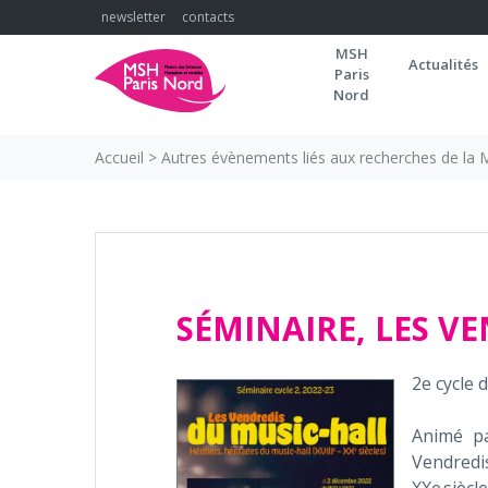
Skip
newsletter
contacts
to
MSH
content
Actualités
Paris
Nord
Accueil
>
Autres évènements liés aux recherches de la
SÉMINAIRE, LES V
2e cycle 
Animé pa
Vendredis