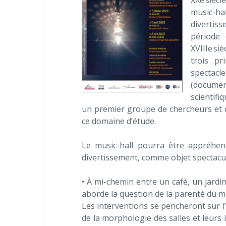
XXe sièc
music-ha
divertiss
période 
XVIIIe si
trois pr
spectacl
(documen
scientifi
un premier groupe de chercheurs et c
ce domaine d’étude.
Le music-hall pourra être appréhen
divertissement, comme objet spectacula
• À mi-chemin entre un café, un jardi
aborde la question de la parenté du m
Les interventions se pencheront sur l’
de la morphologie des salles et leur