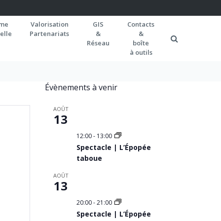
rme
Valorisation
GIS
Contacts
elle
Partenariats
&
&
Réseau
boîte
à outils
Évènements à venir
AOÛT
13
12:00
-
13:00
Spectacle | L’Épopée
taboue
AOÛT
13
20:00
-
21:00
Spectacle | L’Épopée