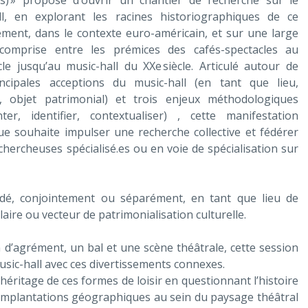
les) » propose d’ouvrir un chantier de recherche sur le
ll, en explorant les racines historiographiques de ce
ement, dans le contexte euro-américain, et sur une large
comprise entre les prémices des cafés-spectacles au
ècle jusqu’au music-hall du XXe siècle. Articulé autour de
incipales acceptions du music-hall (en tant que lieu,
e, objet patrimonial) et trois enjeux méthodologiques
ter, identifier, contextualiser) , cette manifestation
que souhaite impulser une recherche collective et fédérer
hercheuses spécialisé.es ou en voie de spécialisation sur
dé, conjointement ou séparément, en tant que lieu de
ire ou vecteur de patrimonialisation culturelle.
n d’agrément, un bal et une scène théâtrale, cette session
usic-hall avec ces divertissements connexes.
héritage de ces formes de loisir en questionnant l’histoire
s implantations géographiques au sein du paysage théâtral