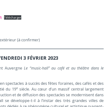
f)
Télécharger
extérieur (à confirmer)
NDREDI 3 FÉVRIER 2023
ont Auvergne
Le “music-hall” au café et au théâtre dans le
en spectacles à succès des fêtes foraines, des cafés et des
e
tié du 19
siècle. Au cœur d’un massif central largement
duction et de diffusion des spectacles se modernisent dans
all se développe-t-il à l’instar des très grandes villes de
ents dédiés à ce phénomène culturel et artistique ouvrent-