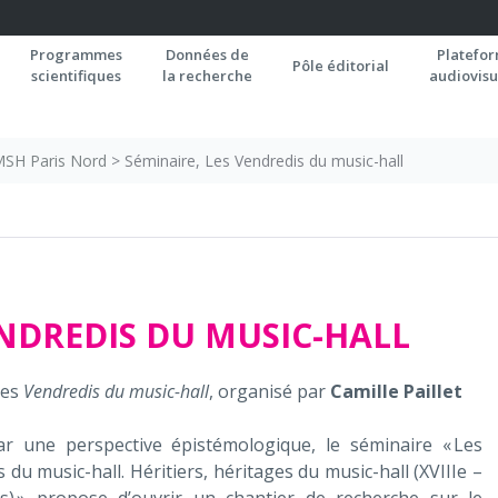
Programmes
Données de
Platefo
Pôle éditorial
scientifiques
la recherche
audiovisu
 MSH Paris Nord
>
Séminaire, Les Vendredis du music-hall
ENDREDIS DU MUSIC-HALL
des
Vendredis du music-hall
, organisé par
Camille Paillet
r une perspective épistémologique, le séminaire « Les
 du music-hall. Héritiers, héritages du music-hall (XVIIIe –