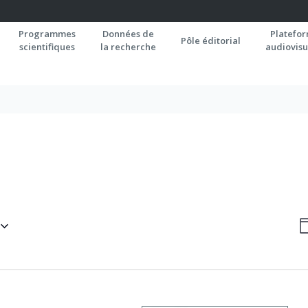
Programmes
Données de
Platefo
Pôle éditorial
scientifiques
la recherche
audiovisu
N
J
P
C