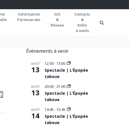
rme
Valorisation
GIS
Contacts
elle
Partenariats
&
&
Réseau
boîte
à outils
Évènements à venir
12:00
-
13:00
AOÛT
13
Spectacle | L’Épopée
taboue
20:00
-
21:00
AOÛT
AVIGATION
13
Navigation
Spectacle | L’Épopée
OUR
de
taboue
AR
vues
ONSULTATIONS
14:45
-
15:45
AOÛT
14
Spectacle | L’Épopée
Évènement
taboue