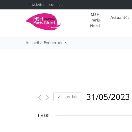
Skip
newsletter
contacts
to
MSH
content
Actualités
Paris
Nord
Accueil
>
Évènements
31/05/2023
Aujourd’hui
Sélectionnez
une
08:00
date.