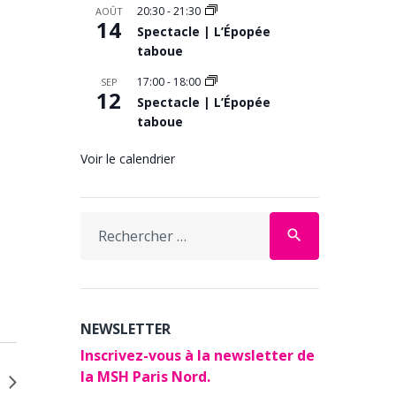
20:30
-
21:30
AOÛT
14
Spectacle | L’Épopée
taboue
17:00
-
18:00
SEP
12
Spectacle | L’Épopée
taboue
Voir le calendrier
Search
search
for:
NEWSLETTER
Inscrivez-vous à la newsletter de
la MSH Paris Nord.