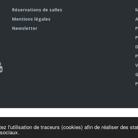
Réservations de salles
M
Mentions légales
A
Newsletter
P
P
D
P
ky
al
V
G
outube
P
ez l'utilisation de traceurs (cookies) afin de réaliser des s
 sociaux.