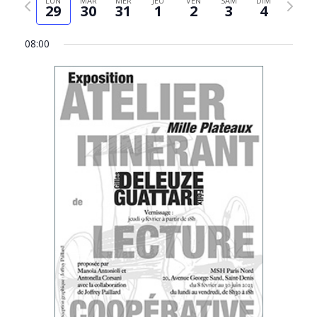
LUN
MAR
MER
JEU
VEN
SAM
DIM
Évèn
29
30
31
1
2
3
4
date
précédente
suivant
08:00