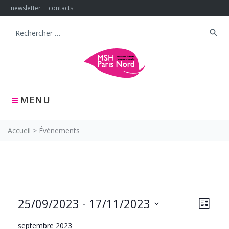
Skip
newsletter
contacts
to
content
search
Search
for:
MENU
Accueil
>
Évènements
NAVIG
Navig
25/09/2023
 - 
17/11/2023
LISTE
PAR
de
Sélectionnez
CONS
vues
septembre 2023
une