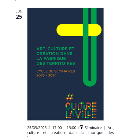
Évèn
date.
LUN
25
25/09/2023 à 17:00
-
19:00
Séminaire | Art,
culture et création dans la fabrique des