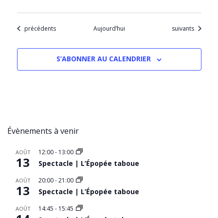
Évènements
Évènements
précédents
Aujourd’hui
suivants
S’ABONNER AU CALENDRIER
Évènements à venir
12:00
-
13:00
AOÛT
13
Spectacle | L’Épopée taboue
20:00
-
21:00
AOÛT
13
Spectacle | L’Épopée taboue
14:45
-
15:45
AOÛT