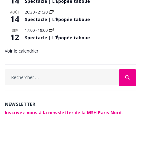
14
Spectacle | L’Épopée taboue
20:30
-
21:30
AOÛT
14
Spectacle | L’Épopée taboue
17:00
-
18:00
SEP
12
Spectacle | L’Épopée taboue
Voir le calendrier
Search
search
for:
NEWSLETTER
Inscrivez-vous à la newsletter de la MSH Paris Nord.