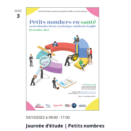
Évèn
date.
MAR
3
03/10/2023 à 09:00
-
17:00
Journée d’étude | Petits nombres