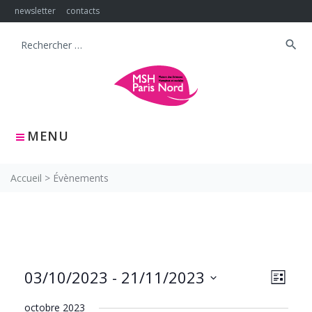
Skip
newsletter
contacts
to
content
search
Search
for:
MENU
Accueil
>
Évènements
NAVIG
Navig
03/10/2023
 - 
21/11/2023
LISTE
PAR
de
Sélectionnez
CONS
vues
octobre 2023
une