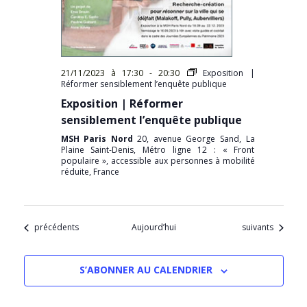
21/11/2023 à 17:30
-
20:30
Exposition |
Réformer sensiblement l’enquête publique
Exposition | Réformer
sensiblement l’enquête publique
MSH Paris Nord
20, avenue George Sand, La
Plaine Saint-Denis, Métro ligne 12 : « Front
populaire », accessible aux personnes à mobilité
réduite, France
Évènements
Évènements
précédents
Aujourd’hui
suivants
S’ABONNER AU CALENDRIER