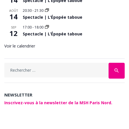
Spectacle | L’Épopée taboue
20:30
-
21:30
AOÛT
14
Spectacle | L’Épopée taboue
17:00
-
18:00
SEP
12
Spectacle | L’Épopée taboue
Voir le calendrier
Search
search
for:
NEWSLETTER
Inscrivez-vous à la newsletter de la MSH Paris Nord.