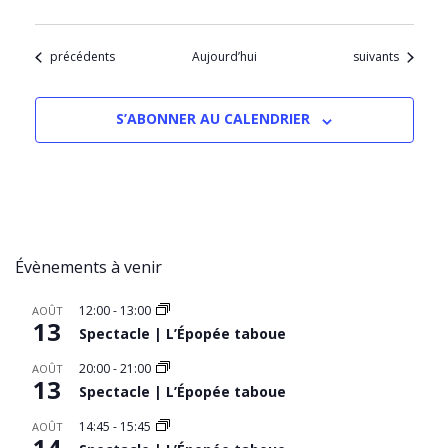
Évènements
Évènements
précédents
Aujourd’hui
suivants
S’ABONNER AU CALENDRIER
Évènements à venir
12:00
-
13:00
AOÛT
13
Spectacle | L’Épopée taboue
20:00
-
21:00
AOÛT
13
Spectacle | L’Épopée taboue
14:45
-
15:45
AOÛT
14