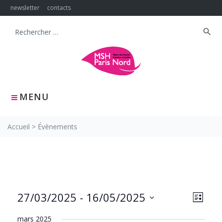
Skip
newsletter
contacts
to
content
search
Search
for:
MENU
Accueil
>
Évènements
NAVIG
Navig
27/03/2025
 - 
16/05/2025
LISTE
PAR
de
Sélectionnez
CONS
vues
mars 2025
une