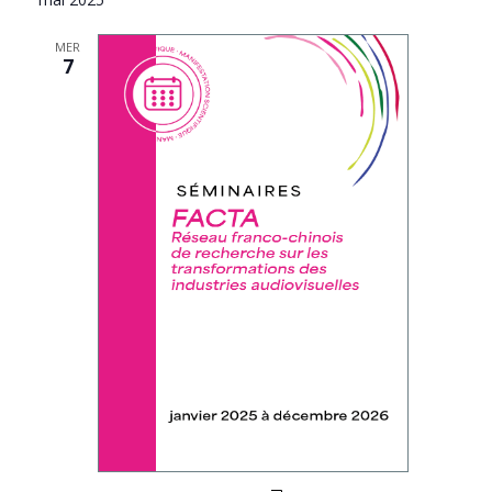
MER
7