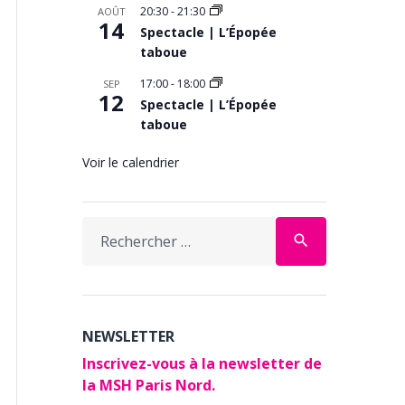
20:30
-
21:30
AOÛT
14
Spectacle | L’Épopée
taboue
17:00
-
18:00
SEP
12
Spectacle | L’Épopée
taboue
Voir le calendrier
Search
search
for:
NEWSLETTER
Inscrivez-vous à la newsletter de
la MSH Paris Nord.