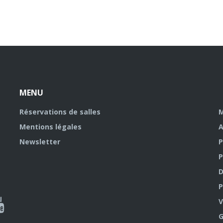
MENU
Réservations de salles
M
Mentions légales
A
Newsletter
P
P
D
P
ky
al
V
G
outube