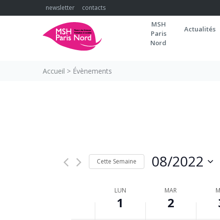
Skip
newsletter
contacts
to
MSH
content
Actualités
Paris
00:00
Nord
01:00
Accueil
>
Évènements
02:00
03:00
04:00
05:00
08/2022
Cette Semaine
06:00
Sélectionnez
la
SEMAINE
LUN
MAR
M
07:00
1
date
2
DU
08:00