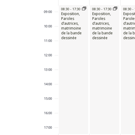
ÉVÈNEMENTS
08:30
-
17:30
08:30
-
17:30
08:30
-
09:00
Exposition,
Exposition,
Exposi
Paroles
Paroles
Parole
d’autrices,
d’autrices,
d’autri
10:00
matrimoine
matrimoine
matri
de la bande
de la bande
de la 
dessinée
dessinée
dessin
11:00
12:00
13:00
14:00
15:00
16:00
17:00