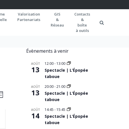
rme
Valorisation
GIS
Contacts
elle
Partenariats
&
&
Réseau
boîte
à outils
Évènements à venir
12:00
-
13:00
AOÛT
13
Spectacle | L’Épopée
taboue
20:00
-
21:00
AOÛT
AVIGATION
13
Navigation
Spectacle | L’Épopée
EMAINE
de
taboue
AR
vues
ONSULTATIONS
14:45
-
15:45
AOÛT
14
Spectacle | L’Épopée
Évènement
taboue