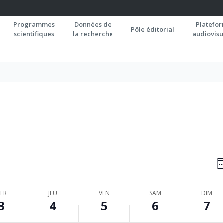
Programmes
Données de
Platefo
Pôle éditorial
scientifiques
la recherche
audiovisu
N
S
P
C
ER
JEU
VEN
SAM
DIM
3
4
5
6
7