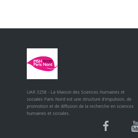
UAR 3258 - La Maison des Sciences Humaines et
sociales Paris Nord est une structure d'impulsion, de
promotion et de diffusion de la recherche en sciences
humaines et sociales.
Blues
Can
Facebook
Y