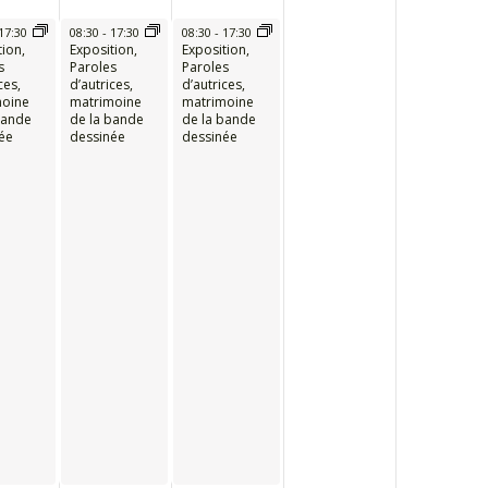
17:30
08:30
-
17:30
08:30
-
17:30
tion,
Exposition,
Exposition,
s
Paroles
Paroles
ces,
d’autrices,
d’autrices,
moine
matrimoine
matrimoine
bande
de la bande
de la bande
ée
dessinée
dessinée