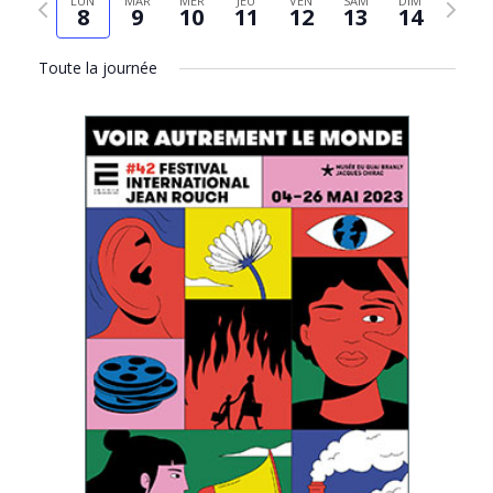
LUN
MAR
MER
JEU
VEN
SAM
DIM
Évèn
8
9
10
11
12
13
14
date
précédente
suivant
Toute la journée