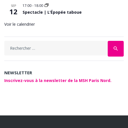
17:00
-
18:00
SEP
12
Spectacle | L’Épopée taboue
Voir le calendrier
Search
search
for:
NEWSLETTER
Inscrivez-vous à la newsletter de la MSH Paris Nord.