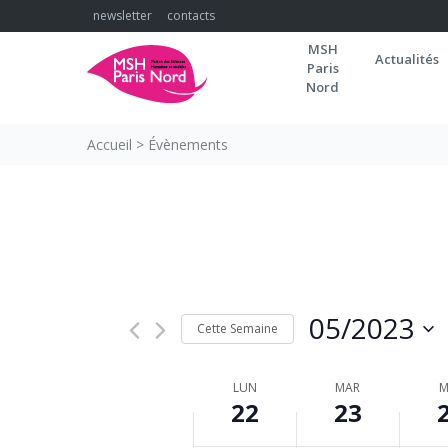
Skip
newsletter
contacts
to
MSH
content
Actualités
Paris
Nord
Accueil
>
Évènements
00:00
01:00
02:00
03:00
05/2023
Cette Semaine
Sélectionnez
04:00
la
SEMAINE
LUN
MAR
M
22
date
23
05:00
DU