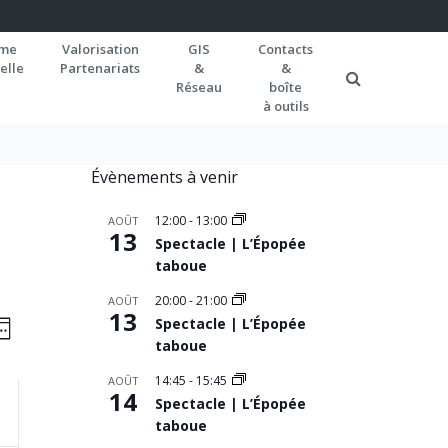
rme
Valorisation
GIS
Contacts
elle
Partenariats
&
&
Réseau
boîte
à outils
Évènements à venir
12:00
-
13:00
AOÛT
13
Spectacle | L’Épopée
taboue
20:00
-
21:00
AOÛT
AVIGATION
13
Navigation
Spectacle | L’Épopée
EMAINE
de
taboue
AR
vues
ONSULTATIONS
14:45
-
15:45
AOÛT
14
Spectacle | L’Épopée
Évènement
taboue