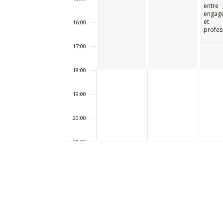
entre
engag
et
16:00
profes
17:00
18:00
19:00
20:00
21:00
22:00
23:00
00:00