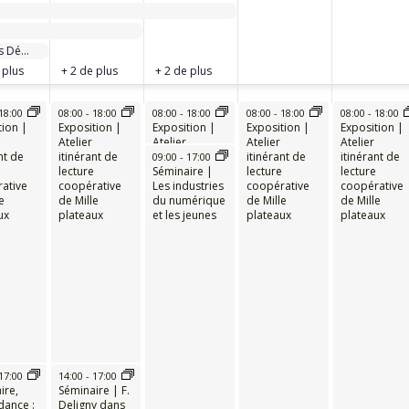
Journées doctorales, Gis Démocratie et Participation
URS JOURS
 plus
+ 2 de plus
+ 2 de plus
18:00
08:00
-
18:00
08:00
-
18:00
08:00
-
18:00
08:00
-
18:00
tion |
Exposition |
Exposition |
Exposition |
Exposition |
Atelier
Atelier
Atelier
Atelier
nt de
itinérant de
itinérant de
itinérant de
itinérant de
09:00
-
17:00
lecture
lecture
Séminaire |
lecture
lecture
ative
coopérative
coopérative
Les industries
coopérative
coopérative
e
de Mille
de Mille
du numérique
de Mille
de Mille
ux
plateaux
plateaux
et les jeunes
plateaux
plateaux
17:00
14:00
-
17:00
ire,
Séminaire | F.
dance :
Deligny dans