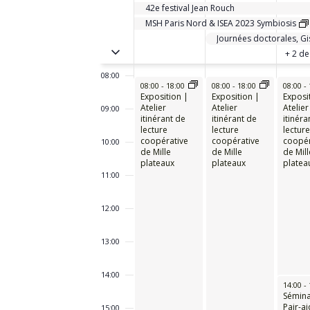
ÉVÈNEMENTS
42e festival Jean Rouch
06:00
MSH Paris Nord & ISEA 2023 Symbiosis
07:00
PASSER EN ÉVÈNEMENTS SUR PLUSIE
+ 2 de
08:00
08:00
-
18:00
08:00
-
18:00
08:00
-
Exposition |
Exposition |
Exposi
Atelier
Atelier
Atelier
09:00
itinérant de
itinérant de
itinéra
lecture
lecture
lecture
coopérative
coopérative
coopér
10:00
de Mille
de Mille
de Mill
plateaux
plateaux
platea
11:00
12:00
13:00
14:00
14:00
-
Sémina
Pair-ai
15:00