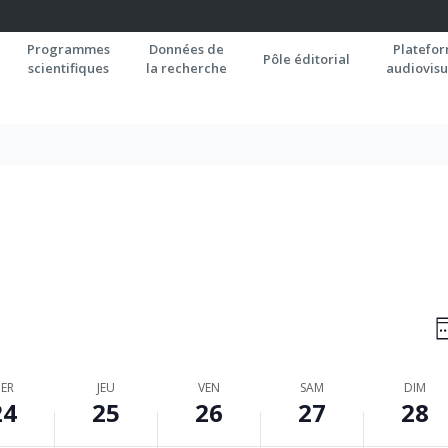
Programmes
Données de
Platefo
Pôle éditorial
scientifiques
la recherche
audiovisu
N
S
P
C
ER
JEU
VEN
SAM
DIM
24
25
26
27
28