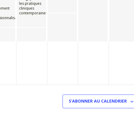
les pratiques
ement
cliniques
contemporaines
sionnalisation
S’ABONNER AU CALENDRIER