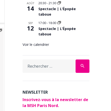
20:30
-
21:30
AOÛT
14
Spectacle | L’Épopée
taboue
17:00
-
18:00
SEP
12
Spectacle | L’Épopée
taboue
Voir le calendrier
Search
search
for:
NEWSLETTER
Inscrivez-vous à la newsletter de
la MSH Paris Nord.