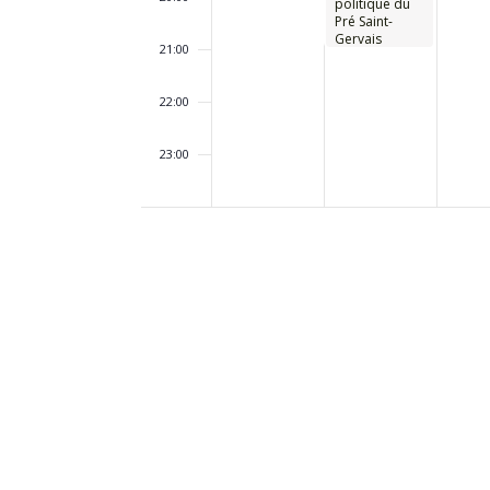
politique du
Pré Saint-
Gervais
21:00
22:00
23:00
00:00