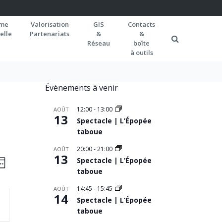
rme
Valorisation
GIS
Contacts
elle
Partenariats
&
&
Réseau
boîte
à outils
Évènements à venir
12:00
-
13:00
AOÛT
13
Spectacle | L’Épopée
taboue
20:00
-
21:00
AOÛT
AVIGATION
13
Navigation
Spectacle | L’Épopée
EMAINE
de
taboue
AR
vues
ONSULTATIONS
14:45
-
15:45
AOÛT
14
Spectacle | L’Épopée
Évènement
taboue