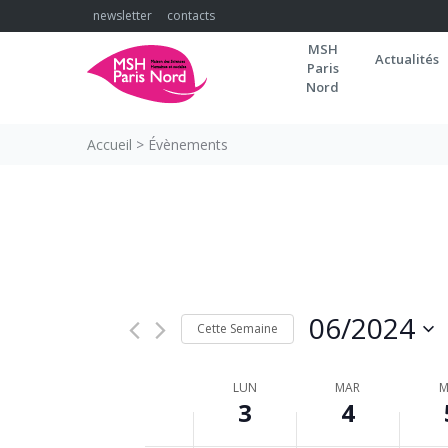
Skip
newsletter
contacts
02:00
to
MSH
content
Actualités
Paris
03:00
Nord
04:00
Accueil
>
Évènements
05:00
06:00
07:00
08:00
06/2024
Cette Semaine
Sélectionnez
09:00
la
SEMAINE
LUN
MAR
M
3
date
4
10:00
DU