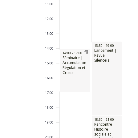
ÉVÈNEMENTS
11:00
12:00
13:00
13:30
-
19:00
14:00
Lancement |
14:00
-
17:00
Revue
Séminaire |
Silence(s)
Accumulation
15:00
Régulation et
Crises
16:00
17:00
18:00
18:30
-
21:00
19:00
Rencontre |
Histoire
sociale et
20:00