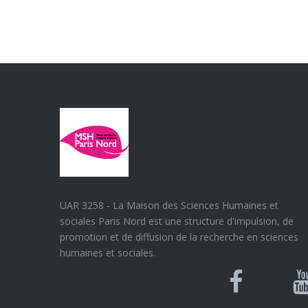
UAR 3258 - La Maison des Sciences Humaines et
sociales Paris Nord est une structure d'impulsion, de
promotion et de diffusion de la recherche en sciences
humaines et sociales.
Blues
Can
Facebook
Y