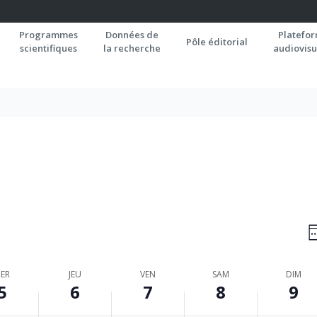
Programmes
Données de
Platefo
Pôle éditorial
scientifiques
la recherche
audiovisu
N
S
P
C
ER
JEU
VEN
SAM
DIM
5
6
7
8
9