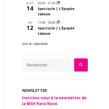
20:30
-
21:30
AOÛT
14
Spectacle | L’Épopée
taboue
17:00
-
18:00
SEP
12
Spectacle | L’Épopée
taboue
Voir le calendrier
Search
search
for:
NEWSLETTER
Inscrivez-vous à la newsletter de
la MSH Paris Nord.