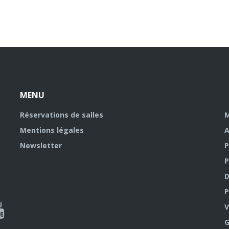
MENU
Réservations de salles
M
Mentions légales
A
Newsletter
P
P
D
P
ky
al
V
G
outube