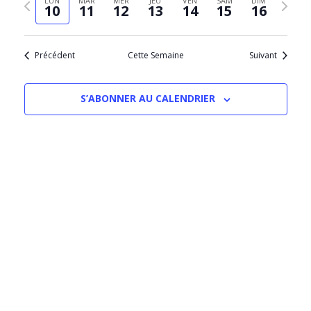
LUN
MAR
MER
JEU
VEN
SAM
DIM
Évèn
10
11
12
13
14
15
16
date
précédente
suivant
Précédent
Cette Semaine
Suivant
S’ABONNER AU CALENDRIER