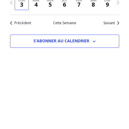
LUN
MAR
MER
JEU
VEN
SAM
DIM
Évèn
3
4
5
6
7
8
9
date
précédente
suivant
Précédent
Cette Semaine
Suivant
S’ABONNER AU CALENDRIER