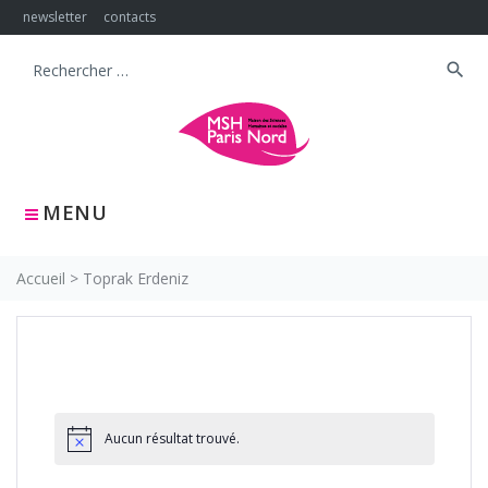
Skip
newsletter
contacts
to
content
search
Search
for:
MENU
Accueil
>
Toprak Erdeniz
Aucun résultat trouvé.