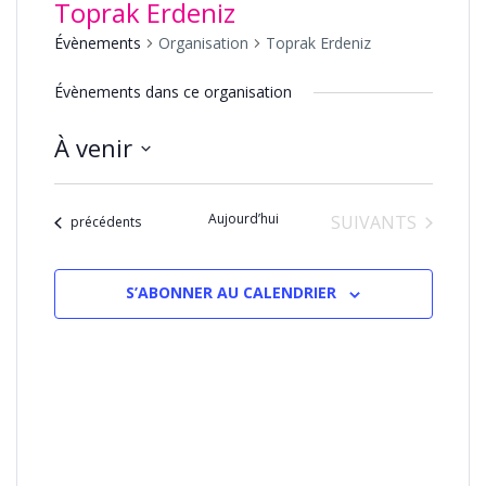
Toprak Erdeniz
Évènements
Organisation
Toprak Erdeniz
Évènements dans ce organisation
À venir
Sélectionnez
une
Aujourd’hui
ÉVÈNEMENTS
SUIVANTS
date.
Évènements
précédents
S’ABONNER AU CALENDRIER