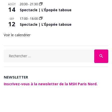
20:30
-
21:30
AOÛT
14
Spectacle | L’Épopée taboue
17:00
-
18:00
SEP
12
Spectacle | L’Épopée taboue
Voir le calendrier
Search
search
for:
NEWSLETTER
Inscrivez-vous à la newsletter de la MSH Paris Nord.