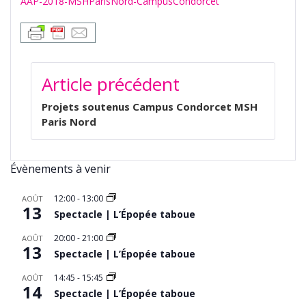
AAP-2018-MSHParisNord-CampusCondorcet
NAVIGATION
Article précédent
DE
L’ARTICLE
Projets soutenus Campus Condorcet MSH
Paris Nord
Évènements à venir
12:00
-
13:00
AOÛT
13
Spectacle | L’Épopée taboue
20:00
-
21:00
AOÛT
13
Spectacle | L’Épopée taboue
14:45
-
15:45
AOÛT
14
Spectacle | L’Épopée taboue