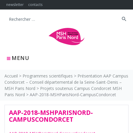
Skip
newsletter
contacts
to
content
search
Search
for:
MENU
Accueil
>
Programmes scientifiques
>
Présentation AAP Campus
Condorcet – Conseil départemental de la Seine-Saint-Denis –
MSH Paris Nord
>
Projets soutenus Campus Condorcet MSH
Paris Nord
>
AAP-2018-MSHParisNord-CampusCondorcet
AAP-2018-MSHPARISNORD-
CAMPUSCONDORCET