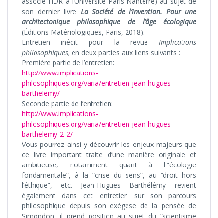
associé HDR à l’Université Paris-Nanterre) au sujet de
son dernier livre
La Société de l’invention. Pour une
architectonique philosophique de l’âge écologique
(Éditions Matériologiques, Paris, 2018).
Entretien inédit pour la revue
Implications
philosophiques,
en deux parties aux liens suivants :
Première partie de l’entretien:
http://www.implications-
philosophiques.org/varia/entretien-jean-hugues-
barthelemy/
Seconde partie de l’entretien:
http://www.implications-
philosophiques.org/varia/entretien-jean-hugues-
barthelemy-2-2/
Vous pourrez ainsi y découvrir les enjeux majeurs que
ce livre important traite d’une manière originale et
ambitieuse, notamment quant à l'”écologie
fondamentale”, à la “crise du sens”, au “droit hors
l’éthique”, etc. Jean-Hugues Barthélémy revient
également dans cet entretien sur son parcours
philosophique depuis son exégèse de la pensée de
Simondon, il prend position au sujet du “scientisme