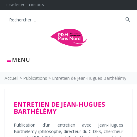
Skip
newsletter
contacts
to
content
search
Search
for:
MENU
Accueil
>
Publications
>
Entretien de Jean-Hugues Barthélémy
ENTRETIEN DE JEAN-HUGUES
BARTHÉLÉMY
Publication d’un entretien avec Jean-Hugues
Barthélémy (philosophe, directeur du CIDES, chercheur