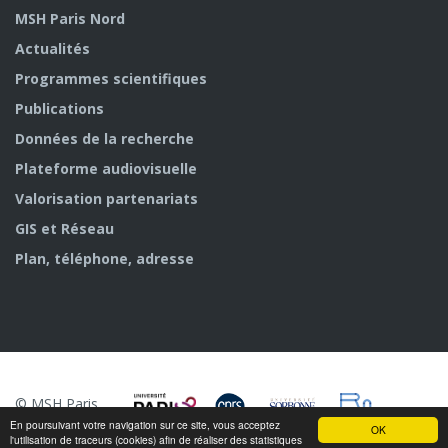
MSH Paris Nord
Actualités
Programmes scientifiques
Publications
Données de la recherche
Plateforme audiovisuelle
Valorisation partenariats
GIS et Réseau
Plan, téléphone, adresse
© MSH Paris
Nord
En poursuivant votre navigation sur ce site, vous acceptez
OK
l'utilisation de traceurs (cookies) afin de réaliser des statistiques