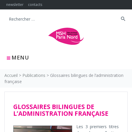
Skip
newsletter
contacts
to
content
search
Search
for:
MENU
Accueil
>
Publications
>
Glossaires bilingues de l’administration
française
GLOSSAIRES BILINGUES DE
L’ADMINISTRATION FRANÇAISE
Les 3 premiers titres