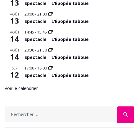
13
Spectacle | L’Épopée taboue
20:00
-
21:00
AOÛT
13
Spectacle | L’Épopée taboue
14:45
-
15:45
AOÛT
14
Spectacle | L’Épopée taboue
20:30
-
21:30
AOÛT
14
Spectacle | L’Épopée taboue
17:00
-
18:00
SEP
12
Spectacle | L’Épopée taboue
Voir le calendrier
Search
search
for: