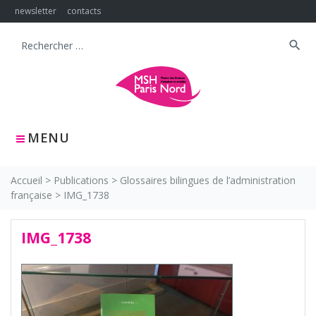
Skip
newsletter
contacts
to
content
search
Search
for:
MENU
Accueil
>
Publications
>
Glossaires bilingues de l’administration
française
>
IMG_1738
IMG_1738