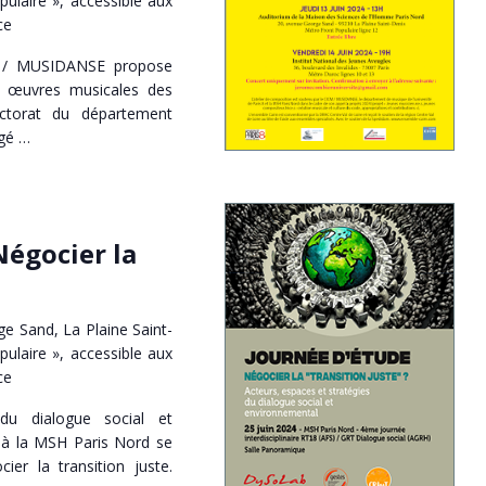
pulaire », accessible aux
ce
 / MUSIDANSE propose
s œuvres musicales des
ctorat du département
igé …
Négocier la
e Sand, La Plaine Saint-
pulaire », accessible aux
ce
 du dialogue social et
 à la MSH Paris Nord se
ier la transition juste.