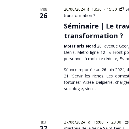
26/06/2024 à 13:30
-
15:30
S
MER
26
transformation ?
Séminaire | Le trav
transformation ?
MSH Paris Nord
20, avenue Georg
Denis, Métro ligne 12 : « Front po
personnes à mobilité réduite, Fran
Séance reportée au 26 juin 2024,
21 "Servir les riches. Les domes
fortunes" Alizée Delpierre, char
sociologie, vient …
27/06/2024 à 15:00
-
20:00
JEU
27
d’histoire de la Seine Saint-Denis