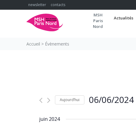
Skip
newsletter
contacts
to
MSH
content
Actualités
Paris
Nord
Accueil
>
Évènements
06/06/2024
Aujourd’hui
Sélectionnez
une
juin 2024
date.