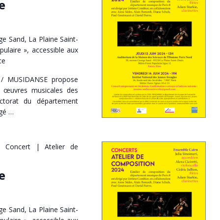
e
e Sand, La Plaine Saint-
pulaire », accessible aux
ce
 / MUSIDANSE propose
s œuvres musicales des
ctorat du département
igé …
Concert | Atelier de
e
e Sand, La Plaine Saint-