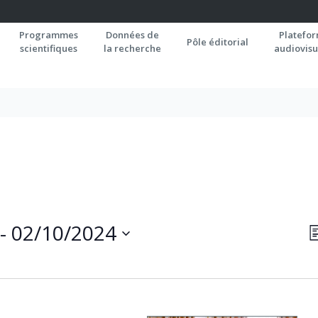
Programmes
Données de
Platefo
Pôle éditorial
scientifiques
la recherche
audiovisu
N
 - 
02/10/2024
L
P
C