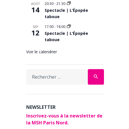
20:30
-
21:30
AOÛT
14
Spectacle | L’Épopée
taboue
17:00
-
18:00
SEP
12
Spectacle | L’Épopée
taboue
Voir le calendrier
Search
search
for:
NEWSLETTER
Inscrivez-vous à la newsletter de
la MSH Paris Nord.