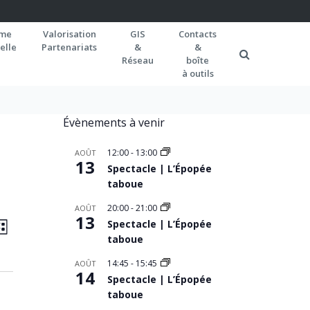
rme
Valorisation
GIS
Contacts
elle
Partenariats
&
&
Réseau
boîte
à outils
Évènements à venir
12:00
-
13:00
AOÛT
13
Spectacle | L’Épopée
taboue
20:00
-
21:00
AOÛT
AVIGATION
13
Navigation
Spectacle | L’Épopée
ISTE
de
taboue
AR
vues
ONSULTATIONS
14:45
-
15:45
AOÛT
14
Spectacle | L’Épopée
Évènement
taboue