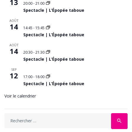
13
20:00
-
21:00
Spectacle | L’Épopée taboue
AOÛT
14
14:45
-
15:45
Spectacle | L’Épopée taboue
AOÛT
14
20:30
-
21:30
Spectacle | L’Épopée taboue
SEP
12
17:00
-
18:00
Spectacle | L’Épopée taboue
Voir le calendrier
Search
search
for: