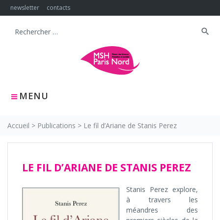
Skip
newsletter
contacts
to
content
search
Search
for:
MENU
Accueil
>
Publications
>
Le fil d’Ariane de Stanis Perez
LE FIL D’ARIANE DE STANIS PEREZ
Stanis Perez explore,
à travers les
méandres des