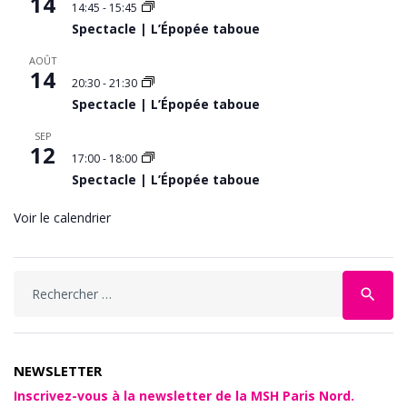
14
14:45
-
15:45
Spectacle | L’Épopée taboue
AOÛT
14
20:30
-
21:30
Spectacle | L’Épopée taboue
SEP
12
17:00
-
18:00
Spectacle | L’Épopée taboue
Voir le calendrier
search
NEWSLETTER
Inscrivez-vous à la newsletter de la MSH Paris Nord.