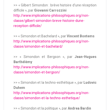
>> « Gilbert Simondon : brève histoire d’une réception
difficile », par
Giovanni Carrozzini
http://www.implications-philosophiques.org/non-
classe/gilbert-simondon-breve-histoire-dune-
reception-difficile/
>> « Simondon et Bachelard », par
Vincent Bontems
http://www.implications-philosophiques.org/non-
classe/simondon-et-bachelard/
>> « Simondon et Bergson », par
Jean-Hugues
Barthélémy
http://www.implications-philosophiques.org/non-
classe/simondon-et-bergson/
>> « Simondon et la techno-esthétique », par
Ludovic
Duhem
http://www.implications-philosophiques.org/non-
classe/simondon-et-la-techno-esthetique/
>> « Simondon et la politique », par
Andrea Bardin