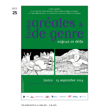
MER
25
25/09/2024 à 09:30
-
18:30