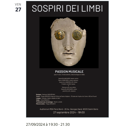
VEN
27
27/09/2024 à 19:30
-
21:30