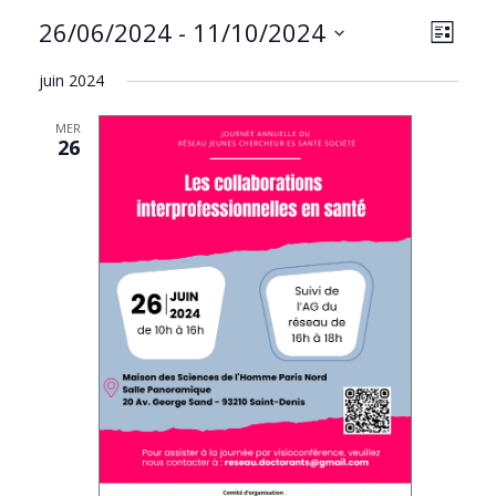
NAVIG
Navig
26/06/2024
 - 
11/10/2024
LISTE
PAR
de
Sélectionnez
CONS
vues
juin 2024
une
Évèn
date.
MER
26