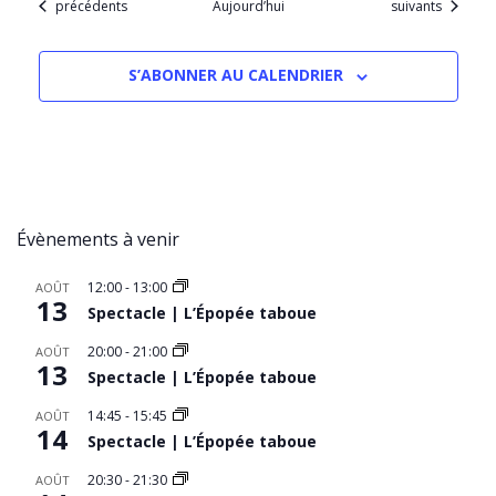
Évènements
Évènements
précédents
Aujourd’hui
suivants
S’ABONNER AU CALENDRIER
Évènements à venir
12:00
-
13:00
AOÛT
13
Spectacle | L’Épopée taboue
20:00
-
21:00
AOÛT
13
Spectacle | L’Épopée taboue
14:45
-
15:45
AOÛT
14
Spectacle | L’Épopée taboue
20:30
-
21:30
AOÛT