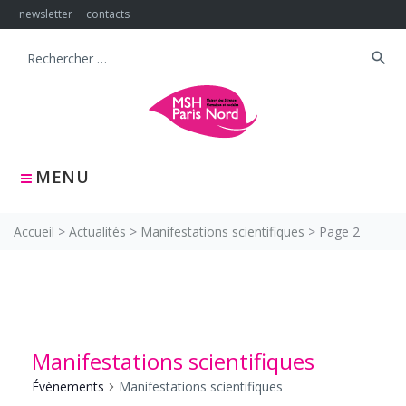
Skip
newsletter
contacts
to
content
search
Search
for:
MENU
Accueil
>
Actualités
>
Manifestations scientifiques
>
Page 2
Manifestations scientifiques
Évènements
Manifestations scientifiques